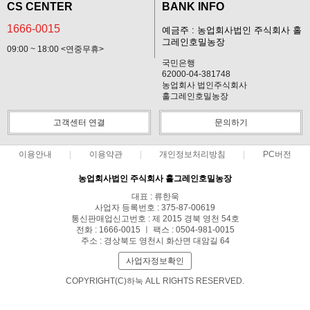
CS CENTER
BANK INFO
1666-0015
예금주 : 농업회사법인 주식회사 홀
그레인호밀농장
09:00 ~ 18:00 <연중무휴>
국민은행
62000-04-381748
농업회사 법인주식회사
홀그레인호밀농장
고객센터 연결
문의하기
이용안내
이용약관
개인정보처리방침
PC버전
농업회사법인 주식회사 홀그레인호밀농장
대표 : 류한욱
사업자 등록번호 : 375-87-00619
통신판매업신고번호 : 제 2015 경북 영천 54호
전화 : 1666-0015 ㅣ 팩스 : 0504-981-0015
주소 : 경상북도 영천시 화산면 대암길 64
사업자정보확인
COPYRIGHT(C)하눅 ALL RIGHTS RESERVED.