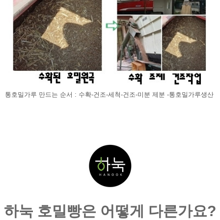
통호밀가루 만드는 순서 : 수확-건조-세척-건조-미분 제분 -통호밀가루생산 
하눅 호밀빵은 어떻게 다른가요?