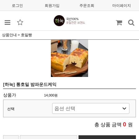
로그인
회원가입
주문조회
마이페이지
상품안내
>
호밀빵
[하눅] 통호밀 밤파운드케익
상품가
14,000원
선택
0
총 상품 금액
원