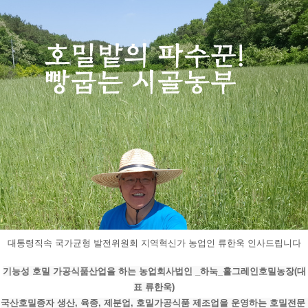
대통령직속 국가균형 발전위원회 지역혁신가 농업인 류한욱 인사드립니다
기능성 호밀 가공식품산업을 하는 농업회사법인 _하눅_홀그레인호밀농장(대
표 류한욱)
국산호밀종자 생산, 육종, 제분업, 호밀가공식품 제조업을 운영하는 호밀전문 