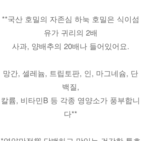
**국산 호밀의 자존심 하눅 호밀은 식이섬
유가 귀리의 2배
사과, 양배추의 20배나 들어있어요.
망간, 셀레늄, 트립토판, 인, 마그네슘, 단
백질,
칼륨, 비타민B 등 각종 영양소가 풍부합니
다**
*영양만점💯 담백하고 맛있는 건강한 통호