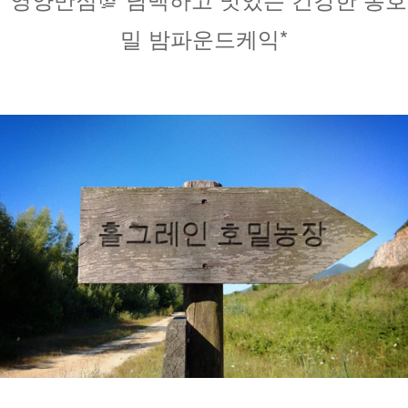
밀 밤파운드케익*