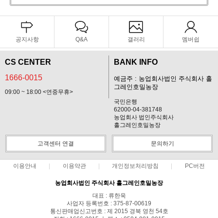
공지사항
Q&A
갤러리
멤버쉽
CS CENTER
BANK INFO
1666-0015
예금주 : 농업회사법인 주식회사 홀
그레인호밀농장
09:00 ~ 18:00 <연중무휴>
국민은행
62000-04-381748
농업회사 법인주식회사
홀그레인호밀농장
고객센터 연결
문의하기
이용안내
이용약관
개인정보처리방침
PC버전
농업회사법인 주식회사 홀그레인호밀농장
대표 : 류한욱
사업자 등록번호 : 375-87-00619
통신판매업신고번호 : 제 2015 경북 영천 54호