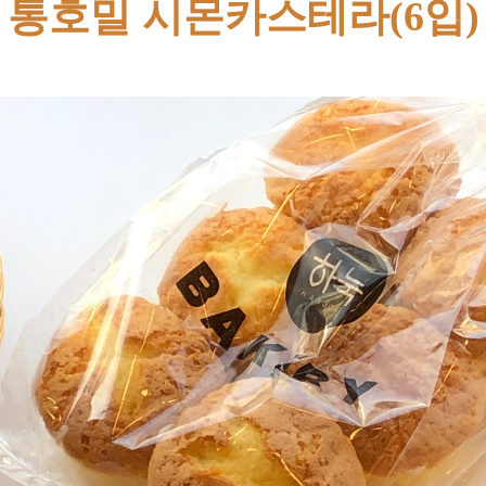
통호밀 시몬카스테라(6입)