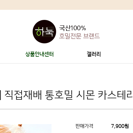
상품안내센터
갤러리
] 직접재배 통호밀 시몬 카스테라
판매가격
7,900원