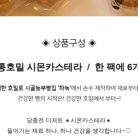
◈ 상품구성 ◈
통호밀 시몬카스테라  /  한 팩에 6
배한 호밀로 시골농부빵집
'하눅'
에서 손수 제작하여 재료부
건강한 빵의 시작은! 건강한 호밀에서 부터~!
당충전 디저트 🔸️시몬카스테라🔸️
들어가는 재료 하나, 하나 건강을 생각합니다~♡