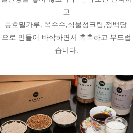
고
통호밀가루, 옥수수,식물성크림,정백당 
으로 만들어 바삭하면서 촉촉하고 부드럽
습니다.