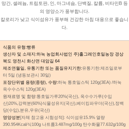
망간, 셀레늄, 트립토판, 인, 마그네슘, 단백질, 칼륨, 비타민B 등
의 영양소가 풍부합니다.
칼로리가 낮고 식이섬유가 풍부해 건강한 아침 대용으로 좋습니
다.
식품의 유형:빵류
생산자 및 소재지:
하눅 농업회사법인 주)홀그레인호밀농장 경상
북도 영천시 화산면 대암길 64 
제조연월일, 유통기한 또는 품질유지기한:
유통기한:제조일로부
터 5일 (냉동보관시 30일) 
포장단위별 용량(중량), 수량:
하눅 통호밀스틱 120g(3EA) /하눅 
옥수수스틱 120g(3EA) 
원재료명 및 함량:
통호밀가루20%(국산), 옥수수가루(수입
산)20%,강력분(60%)식물성유지(국산),베이킹파우더(국산),정백
당(수입),분유,우유(국산)
영양성분
[자체 참고용 시험성적]: 식이섬유15.9% 열량
390.954Kcal/식100g 나트륨3.487mg/100g 탄수화물77.632g/100g 