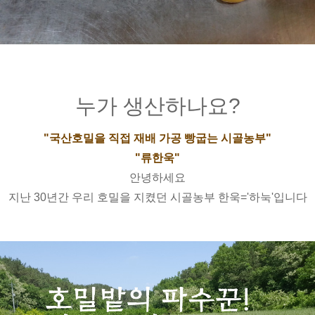
누가 생산하나요?
"국산호밀을 직접 재배 가공 빵굽는 시골농부"
"류한욱"
안녕하세요
지난 30년간 우리 호밀을 지켰던 시골농부 한욱='하눅'입니다