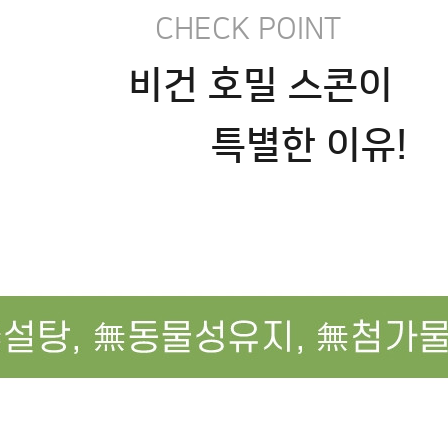
      CHECK POINT
 비건 호밀 스콘이
하눅
                 특별한 이유!