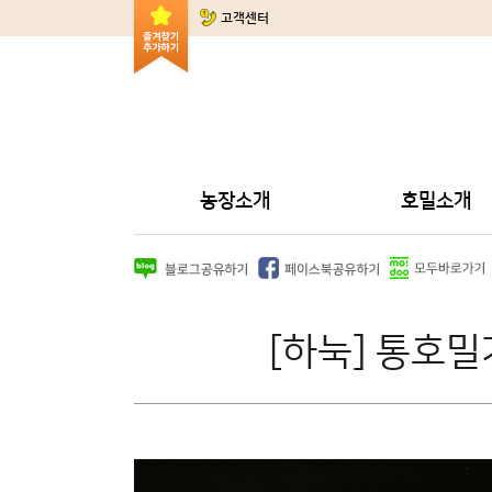
고객센터
농장소개
호밀소개
[하눅] 통호밀가